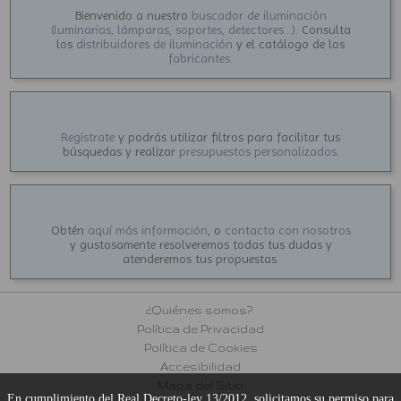
Bienvenido a nuestro
buscador de iluminación
(luminarias, lámparas, soportes, detectores...)
. Consulta
los
distribuidores de iluminación
y el catálogo de los
fabricantes
.
Regístrate
y podrás utilizar filtros para facilitar tus
búsquedas y realizar
presupuestos personalizados
.
Obtén
aquí más información
, o
contacta con nosotros
y gustosamente resolveremos todas tus dudas y
atenderemos tus propuestas.
¿Quiénes somos?
Política de Privacidad
Política de Cookies
Accesibilidad
Mapa del Sitio
En cumplimiento del Real Decreto-ley 13/2012, solicitamos su permiso para