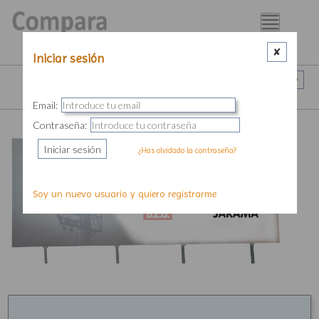
BUSCADOR
BUSCADOR DE ILUMINACIÓN
Iniciar sesión
FABRICANTES
Iniciar sesión / Registro
DISTRIBUIDORES
Email:
PIM
Contraseña:
LUMINOTECNIA
¿Has olvidado la contraseña?
BLOG
Soy un nuevo usuario y quiero registrarme