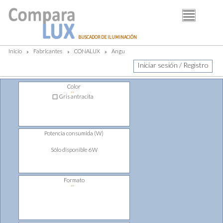
BUSCADOR
BUSCADOR DE ILUMINACIÓN
FABRICANTES
Inicio
»
Fabricantes
»
CONALUX
»
Angu
DISTRIBUIDORES
Iniciar sesión / Registro
PIM
Color
⇔
LUMINOTECNIA
Gris antracita
BLOG
Potencia consumida (W)
Sólo disponible 6 W
Formato
⇔