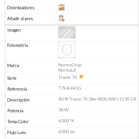
NormaGrup
NormaLit
Trazzo 70
T7E4H4OG
Perfil Trazzo 70 38w 6000/840 L1130 GR
38 W
4.000 ºK
6.000 lm