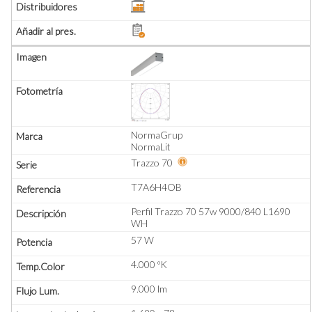
NormaGrup
NormaLit
Trazzo 70
T7A6H4OB
Perfil Trazzo 70 57w 9000/840 L1690
WH
57 W
4.000 ºK
9.000 lm