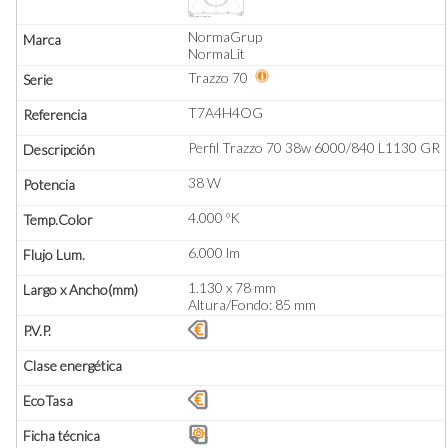
NormaGrup
NormaLit
Trazzo 70
T7A4H4OG
Perfil Trazzo 70 38w 6000/840 L1130 GR
38 W
4.000 ºK
6.000 lm
1.130 x 78 mm
Altura/Fondo: 85 mm