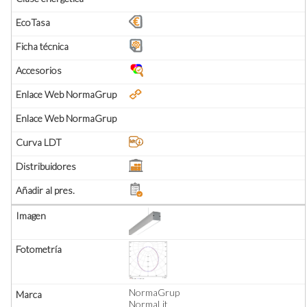
NormaGrup
NormaLit