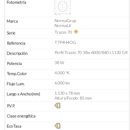
NormaGrup
NormaLit
Trazzo 70
T7P4H4OG
Perfil Trazzo 70 38w 6000/840 L1130 GR
38 W
4.000 ºK
6.000 lm
1.130 x 78 mm
Altura/Fondo: 85 mm