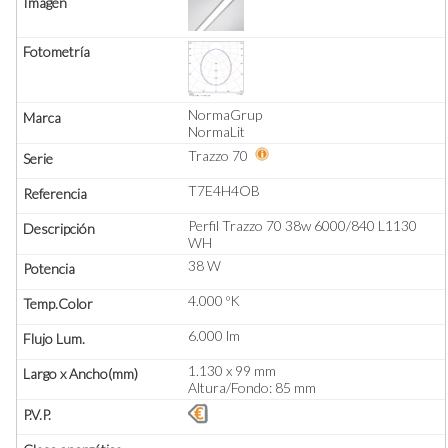
NormaGrup
NormaLit
Trazzo 70
T7E4H4OB
Perfil Trazzo 70 38w 6000/840 L1130
WH
38 W
4.000 ºK
6.000 lm
1.130 x 99 mm
Altura/Fondo: 85 mm