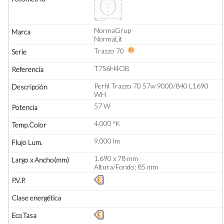
NormaGrup
NormaLit
Trazzo 70
T7S6H4OB
Perfil Trazzo 70 57w 9000/840 L1690
WH
57 W
4.000 ºK
9.000 lm
1.690 x 78 mm
Altura/Fondo: 85 mm