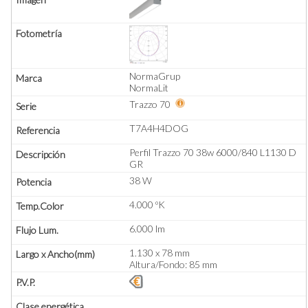
NormaGrup
NormaLit
Trazzo 70
T7A4H4DOG
Perfil Trazzo 70 38w 6000/840 L1130 D
GR
38 W
4.000 ºK
6.000 lm
1.130 x 78 mm
Altura/Fondo: 85 mm