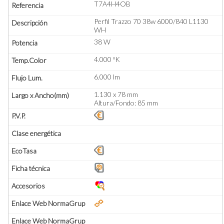
T7A4H4OB
Perfil Trazzo 70 38w 6000/840 L1130
WH
38 W
4.000 ºK
6.000 lm
1.130 x 78 mm
Altura/Fondo: 85 mm