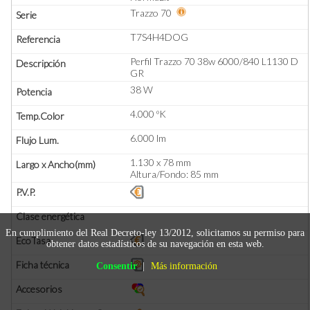
Trazzo 70
T7S4H4DOG
Perfil Trazzo 70 38w 6000/840 L1130 D
GR
38 W
4.000 ºK
6.000 lm
1.130 x 78 mm
Altura/Fondo: 85 mm
En cumplimiento del Real Decreto-ley 13/2012, solicitamos su permiso para
obtener datos estadísticos de su navegación en esta web.
Consentir
|
Más información