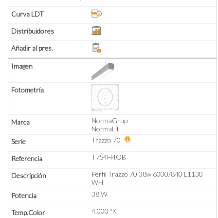
NormaGrup
NormaLit
Trazzo 70
T7S4H4OB
Perfil Trazzo 70 38w 6000/840 L1130
WH
38 W
4.000 ºK