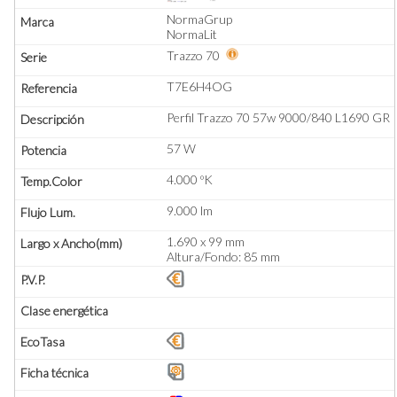
NormaGrup
NormaLit
Trazzo 70
T7E6H4OG
Perfil Trazzo 70 57w 9000/840 L1690 GR
57 W
4.000 ºK
9.000 lm
1.690 x 99 mm
Altura/Fondo: 85 mm