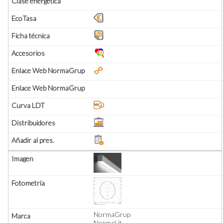
NormaGrup
NormaLit