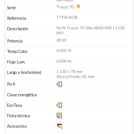
Trazzo 70
T7P4H4OB
Perfil Trazzo 70 38w 6000/840 L1130
WH
38 W
4.000 ºK
6.000 lm
1.130 x 78 mm
Altura/Fondo: 85 mm