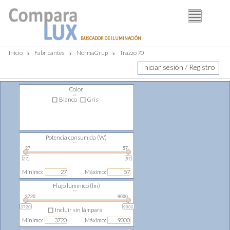
BUSCADOR
BUSCADOR DE ILUMINACIÓN
FABRICANTES
Inicio
»
Fabricantes
»
NormaGrup
»
Trazzo 70
DISTRIBUIDORES
Iniciar sesión / Registro
PIM
Color
⇔
LUMINOTECNIA
Blanco
Gris
BLOG
Potencia consumida (W)
⇔
27
57
27
57
Mínimo:
Máximo:
Flujo lumínico (lm)
⇔
3720
9000
3720
9000
Incluir sin lámpara
Mínimo:
Máximo: