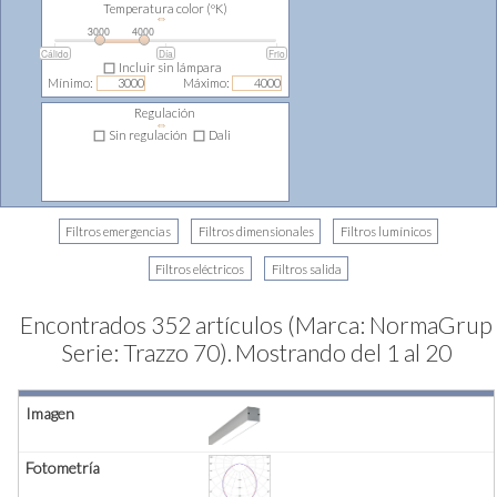
Temperatura color (ºK)
⇔
3000
4000
Cálido
Día
Frio
Incluir sin lámpara
Mínimo:
Máximo:
Regulación
⇔
Sin regulación
Dali
Encontrados 352 artículos (Marca: NormaGrup
Serie: Trazzo 70).
Mostrando del 1 al 20