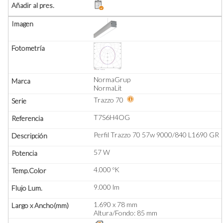
NormaGrup
NormaLit
Trazzo 70
T7S6H4OG
Perfil Trazzo 70 57w 9000/840 L1690 GR
57 W
4.000 ºK
9.000 lm
1.690 x 78 mm
Altura/Fondo: 85 mm