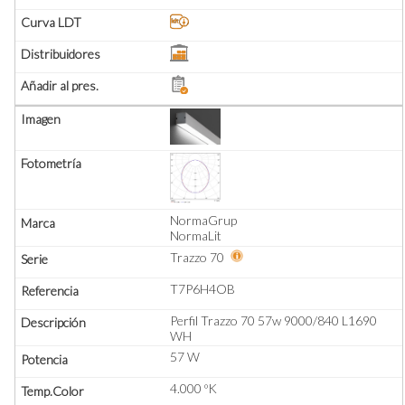
NormaGrup
NormaLit
Trazzo 70
T7P6H4OB
Perfil Trazzo 70 57w 9000/840 L1690
WH
57 W
4.000 ºK