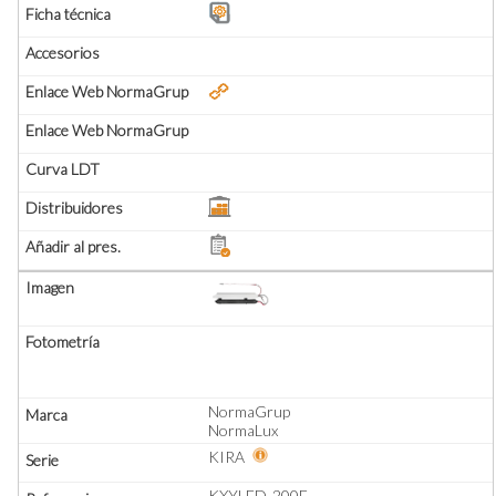
NormaGrup
NormaLux
KIRA
KXYLED-200E