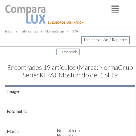
BUSCADOR
BUSCADOR DE ILUMINACIÓN
FABRICANTES
Inicio
»
Fabricantes
»
NormaGrup
»
KIRA
DISTRIBUIDORES
Iniciar sesión / Registro
PIM
LUMINOTECNIA
Encontrados 19 artículos (Marca: NormaGrup
BLOG
Serie: KIRA).
Mostrando del 1 al 19
NormaGrup
NormaLux