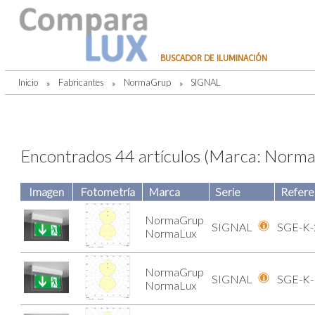
BUSCADOR DE ILUMINACIÓN
Inicio
»
Fabricantes
»
NormaGrup
»
SIGNAL
Encontrados 44 artículos (Marca: Norm
Imagen
Fotometría
Marca
Serie
Refere
NormaGrup
SIGNAL
SGE-K-
NormaLux
NormaGrup
SIGNAL
SGE-K-
NormaLux