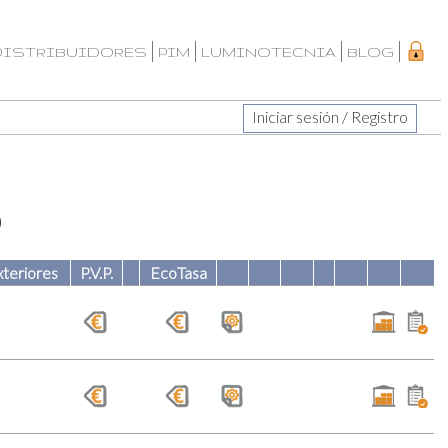
DISTRIBUIDORES
PIM
LUMINOTECNIA
BLOG
Iniciar sesión / Registro
0
teriores
P.V.P.
EcoTasa