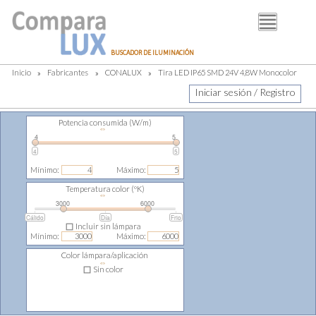
BUSCADOR
BUSCADOR DE ILUMINACIÓN
FABRICANTES
Inicio
»
Fabricantes
»
CONALUX
»
Tira LED IP65 SMD 24V 4,8W Monocolor
DISTRIBUIDORES
Iniciar sesión / Registro
PIM
Potencia consumida (W/m)
⇔
LUMINOTECNIA
4
5
4
5
BLOG
Mínimo:
Máximo:
Temperatura color (ºK)
⇔
3000
6000
Cálido
Día
Frio
Incluir sin lámpara
Mínimo:
Máximo:
Color lámpara/aplicación
⇔
Sin color