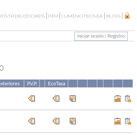
DISTRIBUIDORES
PIM
LUMINOTECNIA
BLOG
Iniciar sesión / Registro
20
xteriores
P.V.P.
EcoTasa