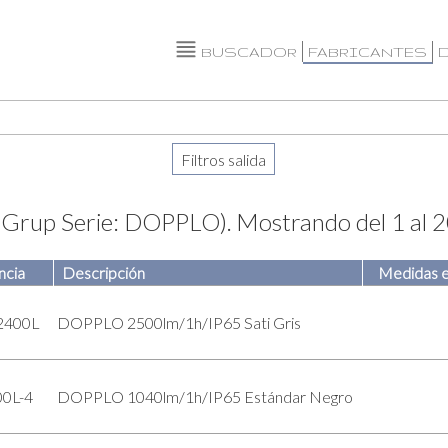
BUSCADOR
FABRICANTES
aGrup Serie: DOPPLO).
Mostrando del 1 al 
ncia
Descripción
Medidas e
2400L
DOPPLO 2500lm/1h/IP65 Sati Gris
0L-4
DOPPLO 1040lm/1h/IP65 Estándar Negro