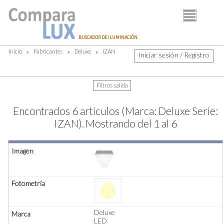
BUSCADOR
BUSCADOR DE ILUMINACIÓN
FABRICANTES
Inicio
»
Fabricantes
»
Deluxe
»
IZAN
Iniciar sesión / Registro
DISTRIBUIDORES
PIM
LUMINOTECNIA
Encontrados 6 artículos (Marca: Deluxe Serie:
BLOG
IZAN).
Mostrando del 1 al 6
Deluxe
LED