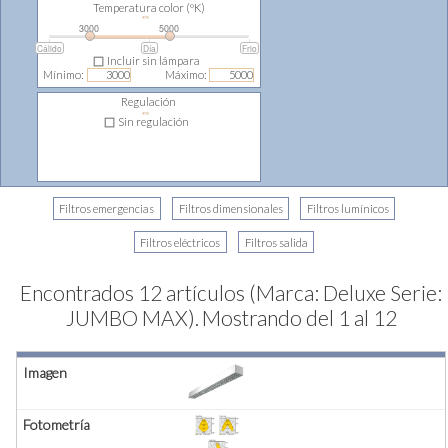
Temperatura color (ºK)
⇔
3000
5000
Cálido
Día
Frio
Incluir sin lámpara
Mínimo:
Máximo:
Regulación
⇔
Sin regulación
Encontrados 12 artículos (Marca: Deluxe Serie:
JUMBO MAX).
Mostrando del 1 al 12