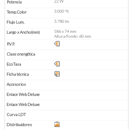
22 W
3.000 ºK
3.780 lm
586 x 74 mm
Altura/Fondo: 60 mm