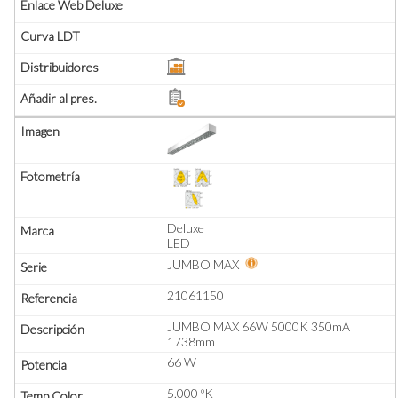
Deluxe
LED
JUMBO MAX
21061150
JUMBO MAX 66W 5000K 350mA
1738mm
66 W
5.000 ºK