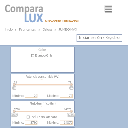
BUSCADOR
BUSCADOR DE ILUMINACIÓN
FABRICANTES
Inicio
»
Fabricantes
»
Deluxe
»
JUMBO MAX
DISTRIBUIDORES
Iniciar sesión / Registro
PIM
Color
⇔
LUMINOTECNIA
Blanco/Gris
BLOG
Potencia consumida (W)
⇔
22
77
22
77
Mínimo:
Máximo:
Flujo lumínico (lm)
⇔
3780
14070
3780
14070
Incluir sin lámpara
Mínimo:
Máximo: