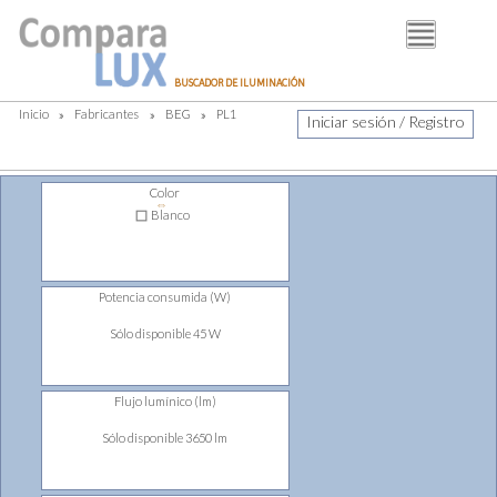
BUSCADOR
BUSCADOR DE ILUMINACIÓN
FABRICANTES
Inicio
»
Fabricantes
»
BEG
»
PL1
Iniciar sesión / Registro
DISTRIBUIDORES
PIM
Color
⇔
LUMINOTECNIA
Blanco
BLOG
Potencia consumida (W)
Sólo disponible 45 W
Flujo lumínico (lm)
Sólo disponible 3650 lm