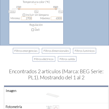
Temperatura color (ºK)
⇔
2700
6500
Cálido
Día
Frio
Incluir sin lámpara
Mínimo:
Máximo:
Regulación
⇔
Dali
Encontrados 2 artículos (Marca: BEG Serie:
PL1).
Mostrando del 1 al 2