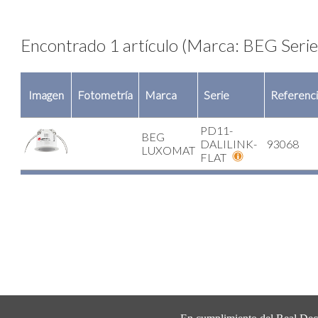
Encontrado 1 artículo (Marca: BEG Ser
Imagen
Fotometría
Marca
Serie
Referenc
PD11-
BEG
DALILINK-
93068
LUXOMAT
FLAT