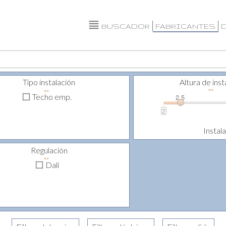
BUSCADOR
FABRICANTES
Tipo instalación
Altura de inst
⇔
⇔
Techo emp.
2.5
2
Instal
Regulación
⇔
Dali