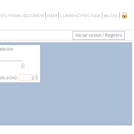
DISTRIBUIDORES
PIM
LUMINOTECNIA
BLOG
Iniciar sesión / Registro
alación
5
ado a (m):