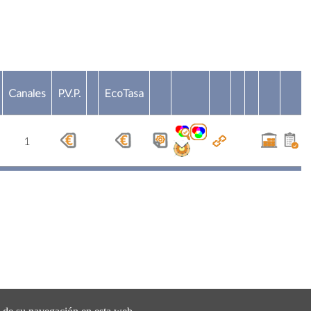
Canales
P.V.P.
EcoTasa
1