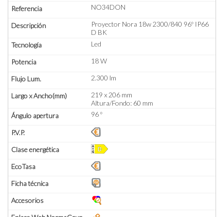
NO34DON
Proyector Nora 18w 2300/840 96º IP66
D BK
Led
18 W
2.300 lm
219 x 206 mm
Altura/Fondo: 60 mm
96 º