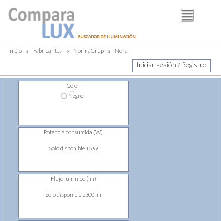
BUSCADOR
BUSCADOR DE ILUMINACIÓN
FABRICANTES
Inicio
»
Fabricantes
»
NormaGrup
»
Nora
DISTRIBUIDORES
Iniciar sesión / Registro
PIM
Color
⇔
LUMINOTECNIA
Negro
BLOG
Potencia consumida (W)
Sólo disponible 18 W
Flujo lumínico (lm)
Sólo disponible 2300 lm