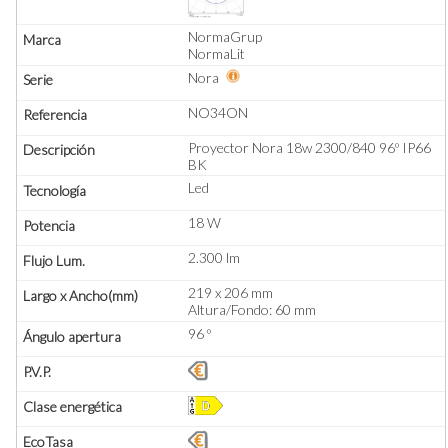
NormaGrup
NormaLit
Nora
NO34ON
Proyector Nora 18w 2300/840 96º IP66
BK
Led
18 W
2.300 lm
219 x 206 mm
Altura/Fondo: 60 mm
96 º