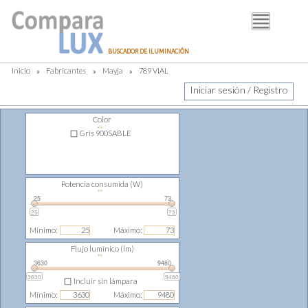
BUSCADOR
BUSCADOR DE ILUMINACIÓN
FABRICANTES
Inicio
»
Fabricantes
»
Mayja
»
789 VIAL
DISTRIBUIDORES
Iniciar sesión / Registro
PIM
Color
⇔
LUMINOTECNIA
Gris 900SABLE
BLOG
Potencia consumida (W)
⇔
25
73
25
73
Mínimo:
Máximo:
Flujo lumínico (lm)
⇔
3630
9480
3630
9480
Incluir sin lámpara
Mínimo:
Máximo: