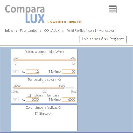
BUSCADOR
BUSCADOR DE ILUMINACIÓN
FABRICANTES
Inicio
»
Fabricantes
»
CONALUX
»
Perfil Flexible Neón 1 - Monocolor
DISTRIBUIDORES
Iniciar sesión / Registro
PIM
Potencia consumida (W/m)
⇔
LUMINOTECNIA
12
20
12
20
BLOG
Mínimo:
Máximo:
Temperatura color (ºK)
⇔
2000
6000
Cálido
Día
Frio
Incluir sin lámpara
Mínimo:
Máximo:
Color lámpara/aplicación
⇔
Sin color