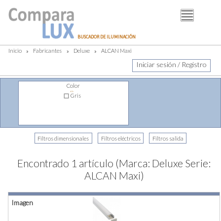
BUSCADOR
BUSCADOR DE ILUMINACIÓN
FABRICANTES
Inicio
»
Fabricantes
»
Deluxe
»
ALCAN Maxi
DISTRIBUIDORES
Iniciar sesión / Registro
PIM
Color
⇔
LUMINOTECNIA
Gris
BLOG
Encontrado 1 artículo (Marca: Deluxe Serie:
ALCAN Maxi)