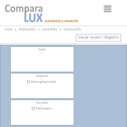
BUSCADOR
BUSCADOR DE ILUMINACIÓN
FABRICANTES
Inicio
»
Fabricantes
»
Led & Poles
»
Columna Cb
DISTRIBUIDORES
Iniciar sesión / Registro
PIM
Color
⇔
LUMINOTECNIA
BLOG
Material
⇔
Acero galvanizado
Formato
⇔
Telescópico