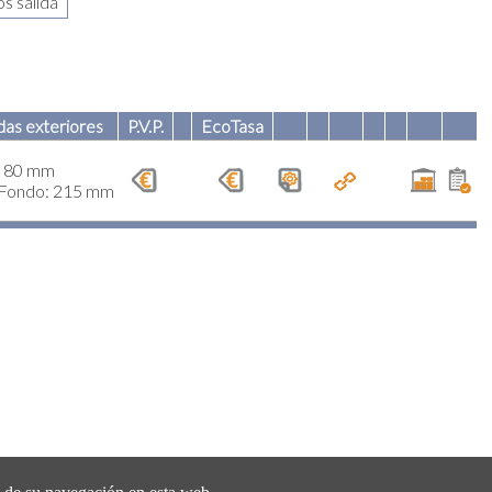
as exteriores
P.V.P.
EcoTasa
80 mm
/Fondo: 215 mm