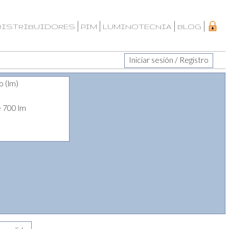
DISTRIBUIDORES
PIM
LUMINOTECNIA
BLOG
Iniciar sesión / Registro
o (lm)
e 700 lm