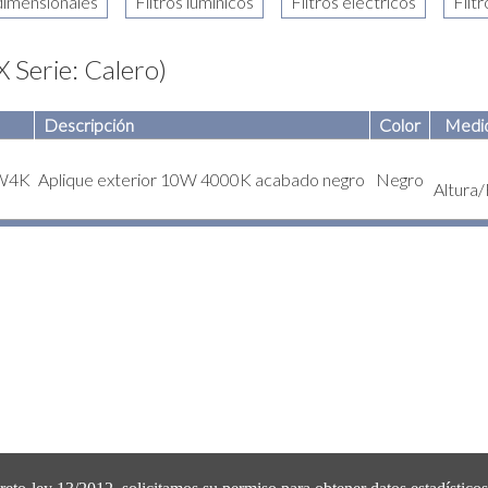
Serie: Calero)
Descripción
Color
Medid
W4K
Aplique exterior 10W 4000K acabado negro
Negro
Altura