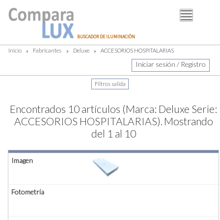
BUSCADOR
BUSCADOR DE ILUMINACIÓN
FABRICANTES
Inicio
»
Fabricantes
»
Deluxe
»
ACCESORIOS HOSPITALARIAS
DISTRIBUIDORES
Iniciar sesión / Registro
PIM
LUMINOTECNIA
Encontrados 10 artículos (Marca: Deluxe Serie:
BLOG
ACCESORIOS HOSPITALARIAS).
Mostrando
del 1 al 10