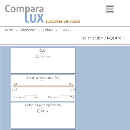
BUSCADOR
BUSCADOR DE ILUMINACIÓN
FABRICANTES
Inicio
»
Fabricantes
»
Deluxe
»
STRING
DISTRIBUIDORES
Iniciar sesión / Registro
PIM
Color
⇔
LUMINOTECNIA
Blanco
BLOG
Potencia consumida (W)
⇔
26
27
26
27
Mínimo:
Máximo:
Color lámpara/aplicación
⇔
RGB