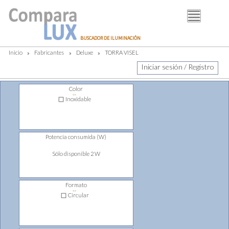
BUSCADOR
BUSCADOR DE ILUMINACIÓN
FABRICANTES
Inicio
»
Fabricantes
»
Deluxe
»
TORRA VISEL
DISTRIBUIDORES
Iniciar sesión / Registro
PIM
Color
⇔
LUMINOTECNIA
Inoxidable
BLOG
Potencia consumida (W)
Sólo disponible 2 W
Formato
⇔
Circular